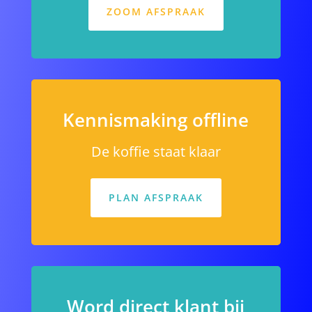
ZOOM AFSPRAAK
Kennismaking offline
De koffie staat klaar
PLAN AFSPRAAK
Word direct klant bij